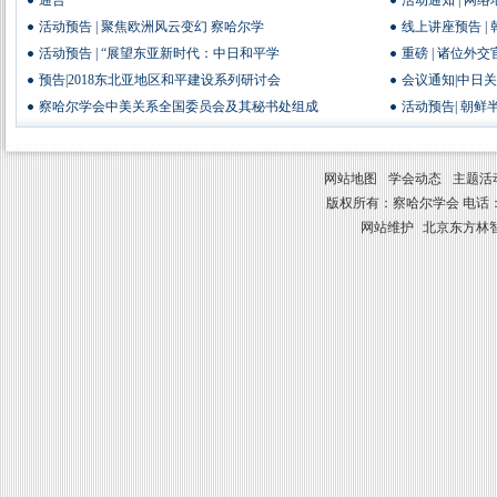
通告
活动通知 | 网
活动预告 | 聚焦欧洲风云变幻 察哈尔学
线上讲座预告 |
活动预告 | “展望东亚新时代：中日和平学
重磅 | 诸位外
预告|2018东北亚地区和平建设系列研讨会
会议通知|中日
察哈尔学会中美关系全国委员会及其秘书处组成
活动预告| 朝
网站地图
学会动态
主题活
版权所有：察哈尔学会 电话：010-8841
网站维护
北京东方林