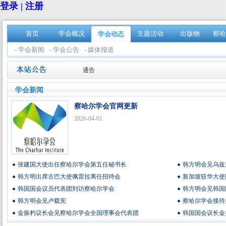
登录 | 注册
首页
学会概况
主题活动
出版物
察哈
学会动态
- 学会新闻
- 学会公告
- 媒体报道
通告
通告
学会新闻
察哈尔学会官网更新
2026-04-01
张建国大使出任察哈尔学会第五任秘书长
韩方明会见乌兹
韩方明出席古巴大使佩雷拉离任招待会
新加坡驻华大使
韩国国会议员代表团到访察哈尔学会
韩方明会见韩国
韩方明会见卢载宪
察哈尔学会接待
金振杓议长会见察哈尔学会全国理事会代表团
韩国国会议长金