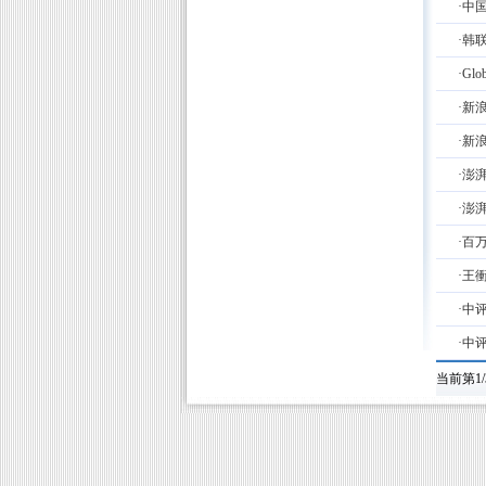
·中
·韩
·Glob
·新
·新
·澎
·澎
·百
·王
·中
·中
当前第1/