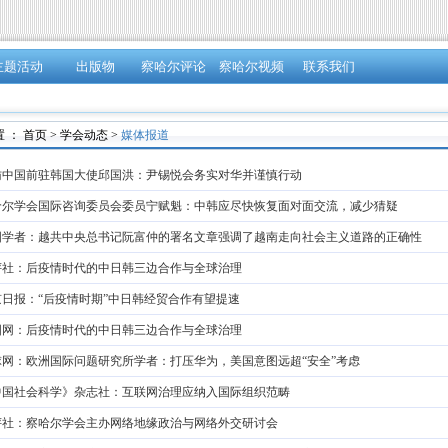
主题活动
出版物
察哈尔评论
察哈尔视频
联系我们
 ：
首页
>
学会动态
>
媒体报道
访中国前驻韩国大使邱国洪：尹锡悦会务实对华并谨慎行动
哈尔学会国际咨询委员会委员宁赋魁：中韩应尽快恢复面对面交流，减少猜疑
国学者：越共中央总书记阮富仲的署名文章强调了越南走向社会主义道路的正确性
评社：后疫情时代的中日韩三边合作与全球治理
京日报：“后疫情时期”中日韩经贸合作有望提速
国网：后疫情时代的中日韩三边合作与全球治理
球网：欧洲国际问题研究所学者：打压华为，美国意图远超“安全”考虑
中国社会科学》杂志社：互联网治理应纳入国际组织范畴
评社：察哈尔学会主办网络地缘政治与网络外交研讨会