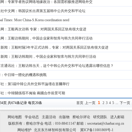
国网：专家学者热议网络地缘政治：各国需积极推进网络外交
联社中文网：韩国议长出席第五届韩中公共外交和平论坛
al Times: More China-S.Korea coordination need
浪网：王毅再次访韩 专家：对两国关系回正轨有很大促进
浪网：王毅访韩期间，中国企业家和智库与韩方共同举行活动
湃新闻：王毅时隔5年半正式访韩，专家：对两国关系回正轨有很大促进
湃新闻：王毅访韩期间，中国企业家和智库与韩方共同举行活动
万庄通讯社：王毅访韩当天，这个中韩公共外交和平论坛透露出哪些信息？
衝：中日韓一體化的機遇和挑戰
评社：第5屆中韓公共外交和平論壇在首爾舉行
评社：中韓關係瑕不掩瑜 兩國合作前景可期
1
34页 共674条记录 每页20条
首页
上一页
2
3
4
5
...
下一页
网站地图
学会动态
主题活动
出版物
察哈尔评论
研究团队
进入邮箱
版权所有：察哈尔学会 电话：010-88411147 邮箱：secretariat@charhar.org.cn
网站维护
北京东方林智科技有限公司
冀ICP备11001869号-1