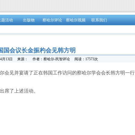
主题活动
出版物
察哈尔评论
察哈尔视频
联系我们
国国会议长金振杓会见韩方明
04月13日
来源：
作者：
察哈尔-民智评论
阅读：
17573
次
首尔会见并宴请了正在韩国工作访问的察哈尔学会会长韩方明一
出席了上述活动。