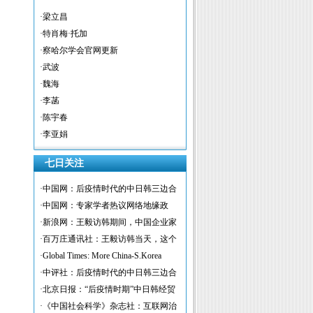
·梁立昌
·特肖梅·托加
·察哈尔学会官网更新
·武波
·魏海
·李菡
·陈宇春
·李亚娟
七日关注
·中国网：后疫情时代的中日韩三边合
作与全球治理
·中国网：专家学者热议网络地缘政
治：各国需积极推进网络外交
·新浪网：王毅访韩期间，中国企业家
和智库与韩方共同举行活动
·百万庄通讯社：王毅访韩当天，这个
中韩公共外交和平论坛透露出哪些信
·Global Times: More China-S.Korea
息？
coordination needed to break US-N.Korea
·中评社：后疫情时代的中日韩三边合
deadlock
作与全球治理
·北京日报：“后疫情时期”中日韩经贸
合作有望提速
·《中国社会科学》杂志社：互联网治