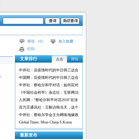
评论 （
0
）
加入收藏
打印
文章排行
评论
点击
·中评社：后疫情时代的中日韩三边合
行。
作与全球治理
·中国网：后疫情时代的中日韩三边合
作与全球治理
·中评社：察哈尔和平对话：如何应对
中美贸易争端？
·《中国社会科学》杂志社：互联网治
理应纳入国际组织范畴
·人民网：“察哈尔和平对话2018”在张
家口举行
·百万庄通讯社：王毅访韩当天，这个
中韩公共外交和平论坛透露出哪些信
·中评社：察哈尔学会主办网络地缘政
息？
治与网络外交研讨会
·Global Times: More China-S.Korea
coordination needed to break US-N.Korea
最新发布
deadlock