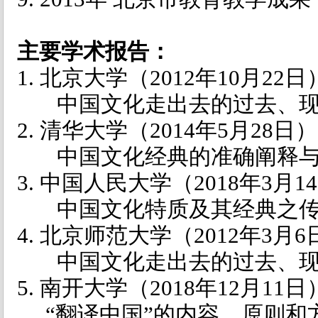
主要学术报告：
1. 北京大学（
2012
年
10
月
22
日
中国文化走出去的过去、现
2. 清华大学（
2014
年
5
月
28
日）
中国文化经典的准确阐释与
3. 中国人民大学（
2018
年
3
月
14
中国文化特质及其经典之传
4. 北京师范大学（
2012
年
3
月
6
中国文化走出去的过去、现
5. 南开大学（
2018
年
12
月
11
日
“翻译中国”的内容、原则和