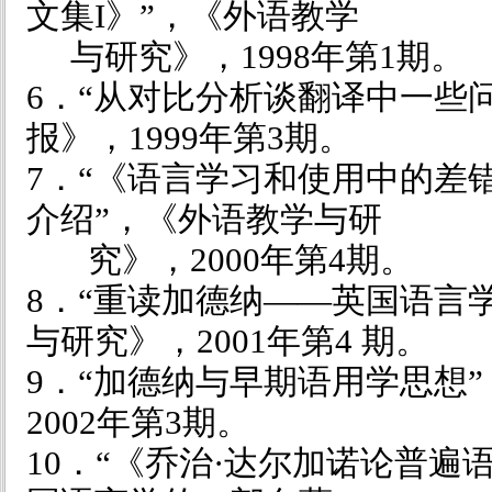
文集
I
》”，《外语教学
与研究》，
1998
年第
1
期。
6．“从对比分析谈翻译中一些
报》，
1999
年第
3
期。
7．“《语言学习和使用中的差
介绍”，《外语教学与研
究》，
2000
年第
4
期。
8．“重读加德纳——英国语言
与研究》，
2001
年第
4
期。
9．“加德纳与早期语用学思想
2002
年第
3
期。
10．“《乔治·达尔加诺论普