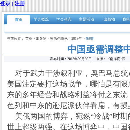
登录 | 注册
学会概况
学会动态
主题活动
出版物
察哈
首页
当前位置：
首页
>
出版物
>
察哈尔快讯
>
2013年
>
第9期
中国亟需调整
发布时间：
2013年09月30日
来源：
《南洋商报》
对于武力干涉叙利亚，奥巴马总统
美国注定要打这场战争，哪怕是有限
东的多年经营和战略利益将付之东流
色列和中东的逊尼派伙伴看扁，有损
美俄两国的博弈，宛然“冷战”时
世上超级两强。在这场博弈中，中国