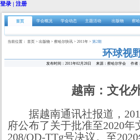
登录 | 注册
学会概况
学会动态
主题活动
出版物
察哈
首页
当前位置：
首页
>
出版物
>
察哈尔快讯
>
2011年
>
第2期
环球视
发布时间：
2011年02月28日
来源：
察哈尔学会
作者
越南：文化
据越南通讯社报道，20
府公布了关于批准至2020
208/QD-TTg号决议。至2