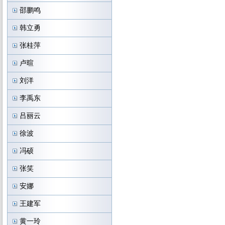
邵鹏鸣
韩立勇
张桂萍
卢暄
刘洋
李禹东
吕丽云
徐波
冯硕
张笑
安娜
王建军
黄一玲