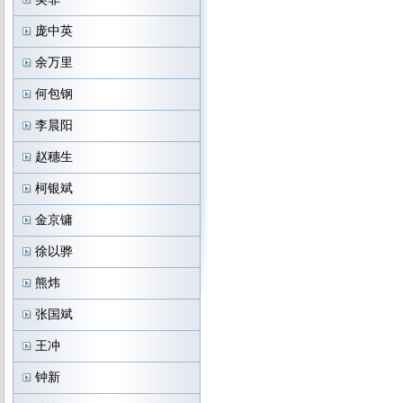
庞中英
余万里
何包钢
李晨阳
赵穗生
柯银斌
金京镛
徐以骅
熊炜
张国斌
王冲
钟新