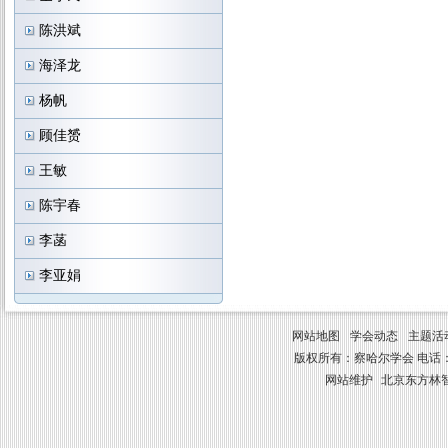
陈洪斌
海泽龙
杨帆
顾佳赟
王敏
陈宇春
李菡
李亚娟
网站地图
学会动态
主题活
版权所有：察哈尔学会 电话：010-8841
网站维护
北京东方林