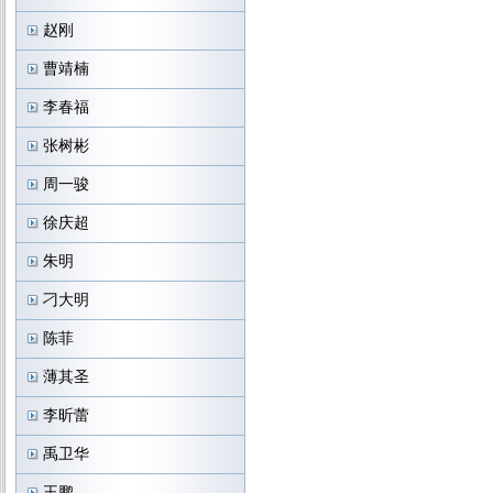
赵刚
曹靖楠
李春福
张树彬
周一骏
徐庆超
朱明
刁大明
陈菲
薄其圣
李昕蕾
禹卫华
王鹏