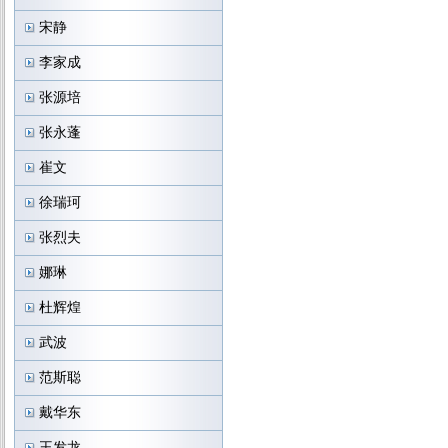
宋静
李家成
张源培
张永蓬
崔文
徐瑞珂
张烈夫
娜琳
杜辉煌
武波
范斯聪
戴华东
王发龙