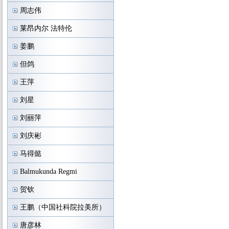
周志伟
莱昂内尔 法特伦
姜鹏
但鸽
王萍
刘星
刘丽萍
刘庆彬
马得懿
Balmukunda Regmi
贺钦
王鹏（中国社科院拉美所）
唐彦林