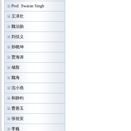
Prof. Swaran Singh
王泽壮
魏治勋
刘佳义
孙晓坤
贾海涛
储殷
魏海
沈小燕
和静钧
曹善玉
张祖安
李巍