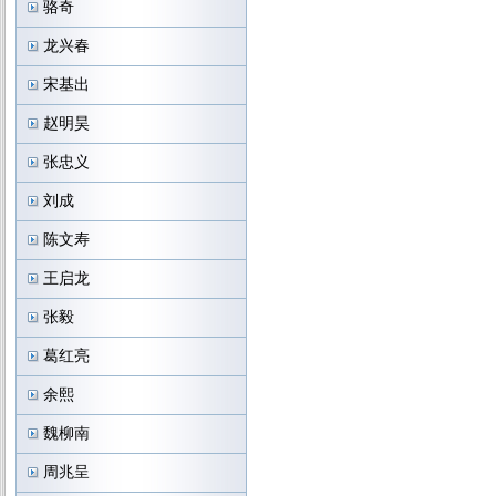
骆奇
龙兴春
宋基出
赵明昊
张忠义
刘成
陈文寿
王启龙
张毅
葛红亮
余熙
魏柳南
周兆呈