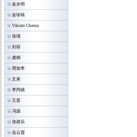
金永明
金珍镐
Vikram Channa
张瑾
刘容
龚炯
周加李
文泉
李丙镇
王晋
冯源
张祺乐
岳云霞