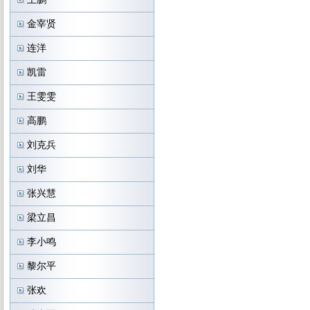
金宰贤
连洋
凯雷
王雯雯
高鹏
刘克兵
刘华
张兴慧
梁立昌
李小鸣
黎尔平
张欢