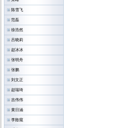
陈雪飞
范磊
徐浩然
吕晓莉
赵冰冰
张明舟
张鹏
刘文正
赵瑞琦
吉伟伟
黄日涵
李敃窥