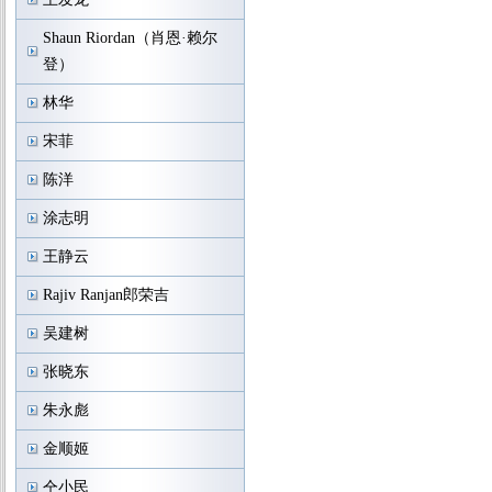
Shaun Riordan（肖恩·赖尔
登）
林华
宋菲
陈洋
涂志明
王静云
Rajiv Ranjan郎荣吉
吴建树
张晓东
朱永彪
金顺姬
仝小民