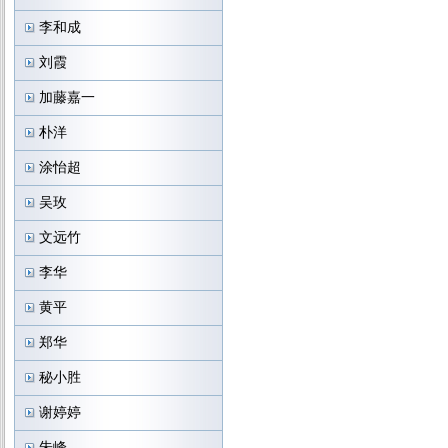
李和成
刘霞
加藤嘉一
朴洋
涂怡超
吴玫
文远竹
李华
黄平
郑华
秘小胜
谢婷婷
朱峰