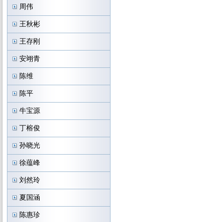
周伟
王秋彬
王存刚
安翊青
陈维
陈平
牛宝源
丁榕俊
孙晓光
徐蕴峰
刘然玲
夏国涵
陈惠珍