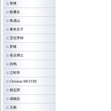
朱锋
耿雁生
朱成山
奥本京子
艾伦亨特
罗林
依法博士
刘鸣
江时学
Christian MESTRE
郁志荣
成锡忠
王南