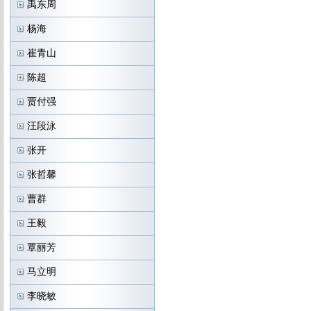
禹东周
杨海
崔青山
陈超
贾付强
汪段泳
张开
张哲馨
曹群
王毅
覃丽芳
马立明
李晓敏