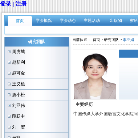
登录 | 注册
学会概况
学会动态
主题活动
出版物
察哈
首页
当前位置 ：
首页
>
研究团队
>
李亚娟
研究团队
周虎城
赵新利
赵可金
王义桅
唐小松
主要经历
刘亚伟
中国传媒大学外国语言文化学院阿
段跃中
刘 宏
吴非