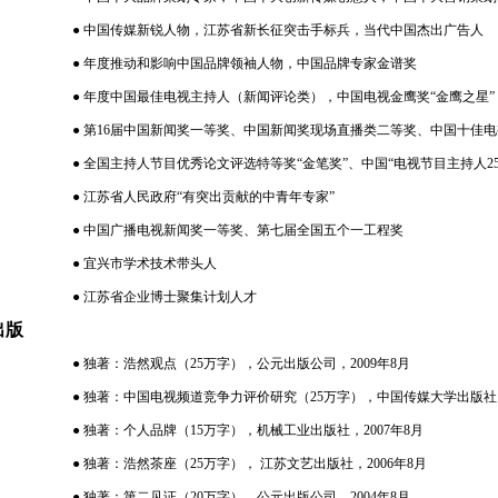
●
中国传媒新锐人物，江苏省新长征突击手标兵，当代中国杰出广告人
●
年度推动和影响中国品牌领袖人物，中国品牌专家金谱奖
●
年度中国最佳电视主持人（新闻评论类），中国电视金鹰奖“金鹰之星”
●
第
16
届中国新闻奖一等奖、中国新闻奖现场直播类二等奖、中国十佳电
●
全国主持人节目优秀论文评选特等奖“金笔奖”、中国“电视节目主持人
2
●
江苏省人民政府“有突出贡献的中青年专家”
●
中国广播电视新闻奖一等奖、第七届全国五个一工程奖
●
宜兴市学术技术带头人
●
江苏省企业博士聚集计划人才
出版
●
独著：
浩然观点（
25
万字），公元出版公司，
2009
年
8
月
●
独著：
中国电视频道竞争力评价研究（
25
万字），中国传媒大学出版社
●
独著：
个人品牌（
15
万字），机械工业出版社，
2007
年
8
月
●
独著：
浩然茶座（
25
万字），
江苏文艺出版社，
2006
年
8
月
●
独著：
第二见证（
20
万字），公元出版公司，
2004
年
8
月