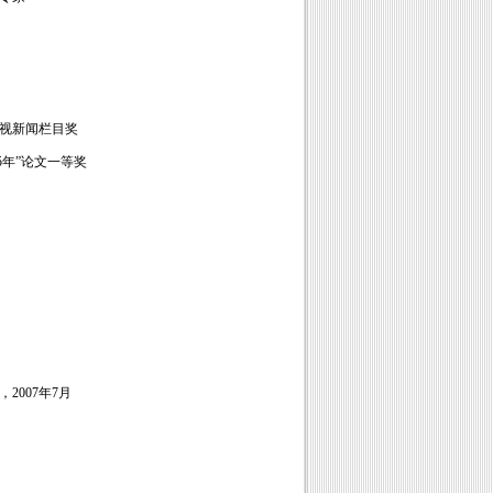
视新闻栏目奖
5
年”论文一等奖
，
2007
年
7
月