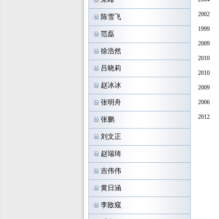
2002
陈雪飞
1999
范磊
2009
徐浩然
2010
吕晓莉
2010
赵冰冰
2009
张明舟
2006
2012
张鹏
刘文正
赵瑞琦
吉伟伟
黄日涵
李敃窥