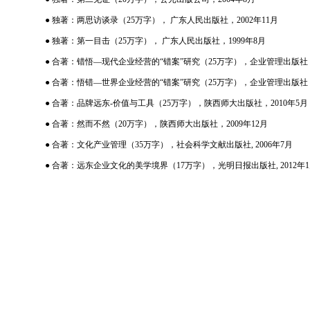
●
独著：
两思访谈录（
25
万字），
广东人民出版社，
2002
年
11
月
●
独著：
第一目击（
25
万字），
广东人民出版社，
1999
年
8
月
●
合著：错悟—现代企业经营的“错案”研究（
25
万字），企业管理出版社
●
合著：悟错—世界企业经营的“错案”研究（
25
万字），企业管理出版社
●
合著：品牌远东
-
价值与工具（
25
万字），陕西师大出版社，
2010
年
5
月
●
合著：然而不然（
20
万字），陕西师大出版社，
2009
年
12
月
●
合著：文化产业管理（
35
万字），社会科学文献出版社
, 2006
年
7
月
●
合著：远东企业文化的美学境界（
17
万字），光明日报出版社
, 2012
年
1