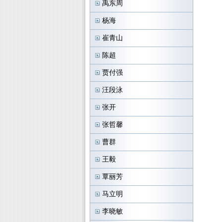
禹东周
杨海
崔青山
陈超
贾付强
汪段泳
张开
张哲馨
曹群
王毅
覃丽芳
马立明
李晓敏