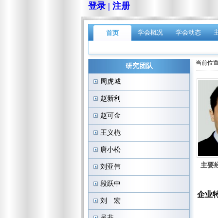
登录 | 注册
学会概况
学会动态
首页
当前位置
研究团队
周虎城
赵新利
赵可金
王义桅
唐小松
主要
刘亚伟
段跃中
企业
刘 宏
吴非