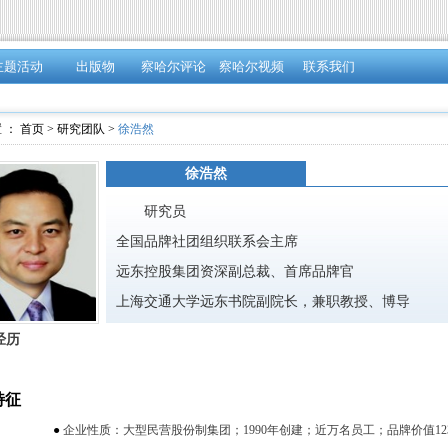
主题活动
出版物
察哈尔评论
察哈尔视频
联系我们
 ：
首页
>
研究团队
>
徐浩然
徐浩然
研究员
全国品牌社团组织联系会主席
远东控股集团资深副总裁、首席品牌官
上海交通大学远东书院副院长，兼职教授、博导
江苏省品牌学会会长
经历
特征
●
企业性质：大型民营股份制集团；
1990
年创建；近万名员工；品牌价值
12