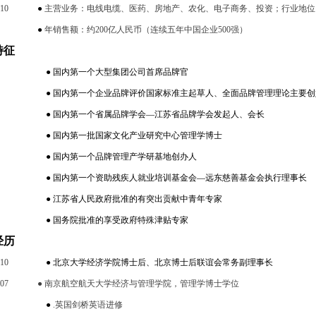
010
●
主营业务：电线电缆、医药、房地产、农化、电子商务、投资；行业地位
●
年销售额：约
200
亿人民币（连续五年中国企业
500
强）
特征
●
国内第一个大型集团公司首席品牌官
●
国内第一个企业品牌评价国家标准主起草人、全面品牌管理理论主要创
●
国内第一个省属品牌学会—江苏省品牌学会发起人、会长
●
国内第一批国家文化产业研究中心管理学博士
●
国内第一个品牌管理产学研基地创办人
●
国内第一个资助残疾人就业培训基金会—远东慈善基金会执行理事长
●
江苏省人民政府批准的有突出贡献中青年专家
●
国务院批准的享受政府特殊津贴专家
经历
010
●
北京大学经济学院博士后、北京博士后联谊会常务副理事长
007
●
南京航空航天大学经济与管理学院，管理学博士学位
●
.
英国剑桥英语进修