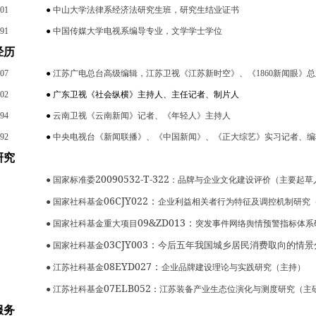
001
●
中山大学法律系经济法研究生班，研究生结业证书
991
●
中国传媒大学电视系编导专业，文学学士学位
经历
007
●
江苏广电总台高级编辑，江苏卫视《江苏新时空》、《
1860
新闻眼》总
002
●
广东卫视《社会纵横》主持人、主任记者、制片人
994
●
云南卫视《云南新闻》记者、《年轻人》主持人
992
●
中央电视台《新闻联播》、《中国新闻》、《正大综艺》实习记者、编
研究
20090532-T-322
●
国家标准委
：品牌与企业文化建设评价（主要起草
06CJY022
：
●
国家社科基金
企业利益相关者行为特征及调控机制研究
09&ZD013
：
●
国家社科基金重大项目
突发事件网络舆情预警指标体系
03CJY003
：
今后五年我国城乡居民消费取向的情景
●
国家社科基金
08EYD027
：
●
江苏社科基金
企业品牌建设理论与实践研究（主持）
07ELB052
●
江苏社科基金
：
江苏装备产业生态位演化与测度研究（主
服务