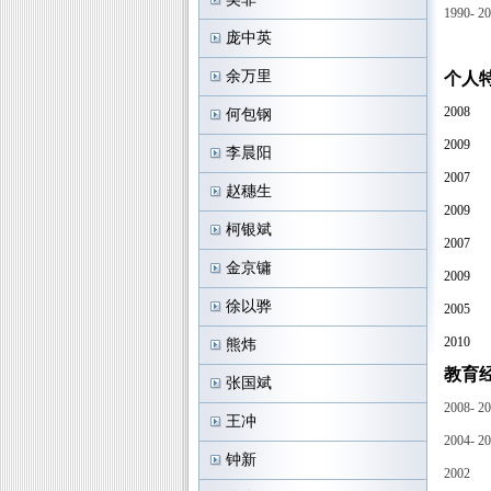
1990- 2
庞中英
余万里
个人
2008
何包钢
2009
李晨阳
2007
赵穗生
2009
柯银斌
2007
金京镛
2009
徐以骅
2005
2010
熊炜
教育
张国斌
2008- 2
王冲
2004- 2
钟新
2002