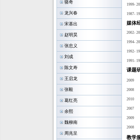
骆奇
1999- 2
龙兴春
1987- 1
媒体
宋基出
2002- 2
赵明昊
1994- 2
张忠义
1992- 1
刘成
1991- 1
陈文寿
课题
王启龙
2009
张毅
2008
2010
葛红亮
2007
余熙
2009
魏柳南
2008
周兆呈
教学