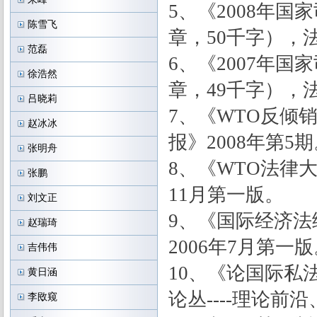
5、《2008年
陈雪飞
章，50千字），法
范磊
6、《2007年
徐浩然
章，49千字），法
吕晓莉
7、《WTO反倾
赵冰冰
报》2008年第5
张明舟
8、《WTO法律
张鹏
11月第一版。
刘文正
9、《国际经济法
赵瑞琦
2006年7月第一
吉伟伟
10、《论国际私
黄日涵
论丛----理论
李敃窥