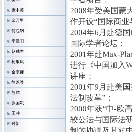
2008年受美国
庞中英
作开设“国际商业
余万里
2004年6月赴德国
何包钢
李晨阳
国际学者论坛；
赵穗生
2001年赴Max
-
Pl
柯银斌
进行《中国加入
金京镛
讲座；
徐以骅
2001年9月赴
熊炜
法制改革”；
张国斌
2000年获“中-欧
王冲
较公法与国际法
钟新
制的协调及其对