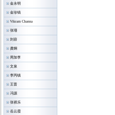
金永明
金珍镐
Vikram Channa
张瑾
刘容
龚炯
周加李
文泉
李丙镇
王晋
冯源
张祺乐
岳云霞