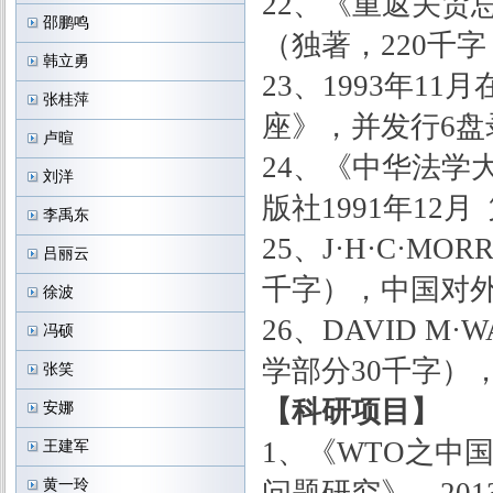
22、《重返关贸
邵鹏鸣
（独著，220千字
韩立勇
23、1993年
张桂萍
座》，并发行6盘
卢暄
24、《中华法学
刘洋
版社1991年12月
李禹东
25、J·H·C·
吕丽云
千字），中国对外
徐波
26、DAVID 
冯硕
学部分30千字）
张笑
【科研项目】
安娜
1、《WTO之中国
王建军
黄一玲