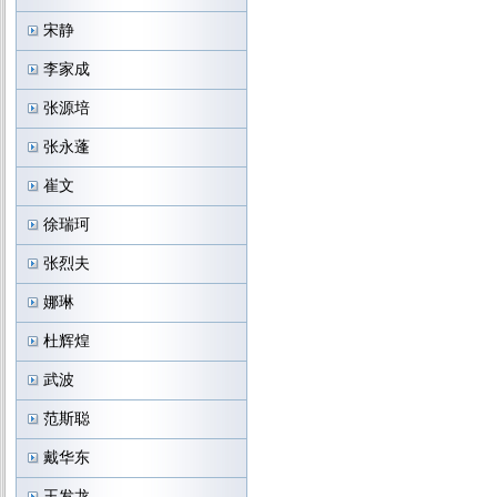
宋静
李家成
张源培
张永蓬
崔文
徐瑞珂
张烈夫
娜琳
杜辉煌
武波
范斯聪
戴华东
王发龙