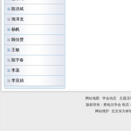
陈洪斌
海泽龙
杨帆
顾佳赟
王敏
陈宇春
李菡
李亚娟
网站地图
学会动态
主题活
版权所有：察哈尔学会 电话：010-8841
网站维护
北京东方林