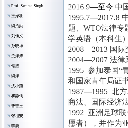
2016.9
—至今
中
Prof. Swaran Singh
1995.7—201
王泽壮
魏治勋
题、WTO法律
刘佳义
学英语（本科生
孙晓坤
2008—2013
贾海涛
2004—2007
储殷
1995 参加泰
魏海
和国家青年局证
沈小燕
1987—1995
和静钧
商法、国际经济
曹善玉
1992 亚洲足
张祖安
愿者），并作为
李巍