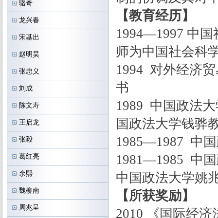
骆奇
【教育经历】
龙兴春
1994—1997
宋基出
师为中国社会科
赵明昊
1994 对外经
张忠义
书
刘成
1989 中国政
陈文寿
国政法大学钱骅
王启龙
1985—198
张毅
1981—198
葛红亮
余熙
中国政法大学姚
魏柳南
【所获奖励】
周兆呈
2010 《国际