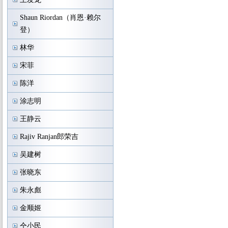
Shaun Riordan（肖恩·赖尔
登）
林华
宋菲
陈洋
涂志明
王静云
Rajiv Ranjan郎荣吉
吴建树
张晓东
朱永彪
金顺姬
仝小民