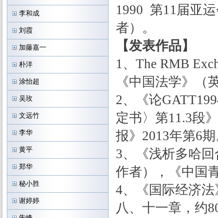
1990 第11
李和成
者）。
刘霞
【发表作品】
加藤嘉一
1、The RMB Excha
朴洋
《中国法学》（英
涂怡超
2、《论GATT1
吴玫
定书〉第11.
文远竹
报》2013年第6
李华
黄平
3、《浅析多哈回
郑华
作者），《中国青
秘小胜
4、《国际经济法
谢婷婷
八、十一章，约8
朱峰