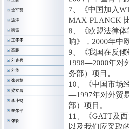
7、《中国加入W
金宰贤
MAX-PLANC
连洋
8、《欧盟法律体
凯雷
响》，2000年
王雯雯
9、《我国在反倾
高鹏
刘克兵
1998—200
刘华
务部）项目。
张兴慧
10、《中国市场
梁立昌
—1997年对
李小鸣
部）项目。
黎尔平
11、《GATT
张欢
以及我们应采取的