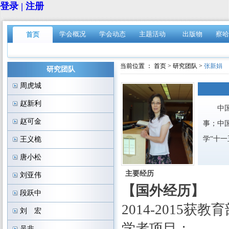
登录 | 注册
学会概况
学会动态
主题活动
出版物
察哈
首页
当前位置 ：
首页
>
研究团队
>
张新娟
研究团队
周虎城
赵新利
中国社
赵可金
事；中
学“十
王义桅
唐小松
主要经历
刘亚伟
【国外经历】
段跃中
2014-2015
刘 宏
学者项目；
吴非