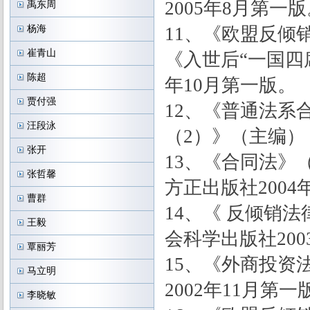
2005年8月第一
禹东周
杨海
11、《欧盟反倾
崔青山
《入世后“一国四
陈超
年10月第一版。
贾付强
12、《普通法系
汪段泳
（2）》（主编）
张开
13、《合同法》（
张哲馨
方正出版社2004
曹群
14、《 反倾销
王毅
会科学出版社200
覃丽芳
15、《外商投资
马立明
2002年11月第一
李晓敏