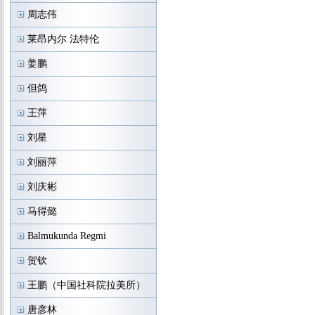
周志伟
莱昂内尔 法特伦
姜鹏
但鸽
王萍
刘星
刘丽萍
刘庆彬
马得懿
Balmukunda Regmi
贺钦
王鹏（中国社科院拉美所）
唐彦林