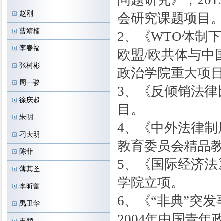
问题研究》，20
赵刚
会研究课题项目
曹靖楠
2、《WTO体制下
李春福
欧盟/欧共体与中国
张树彬
政治学院重大项
周一骏
3、《反倾销法律
徐庆超
目。
朱明
4、《中外法律制
刁大明
教育委员会精品
陈菲
5、《国际经济法
薄其圣
学院立项。
李昕蕾
6、《“非典”突
禹卫华
2004年中国青
王鹏