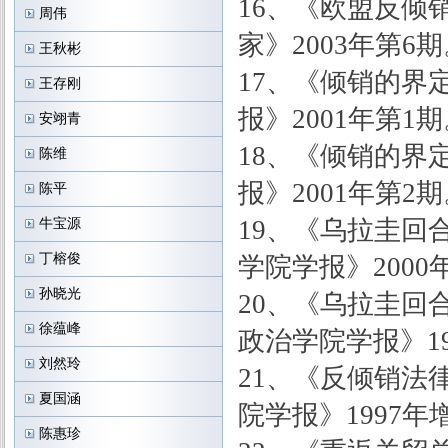
16、《欧盟反倾
周伟
家》2003年第6
王秋彬
17、《倾销的界
王存刚
报》2001年第1
安翊青
18、《倾销的界
陈维
报》2001年第2
陈平
19、《乌拉圭回
牛宝源
丁榕俊
学院学报》2000
孙晓光
20、《乌拉圭回
徐蕴峰
政治学院学报》19
刘然玲
21、《反倾销法
夏国涵
院学报》1997年
陈惠珍