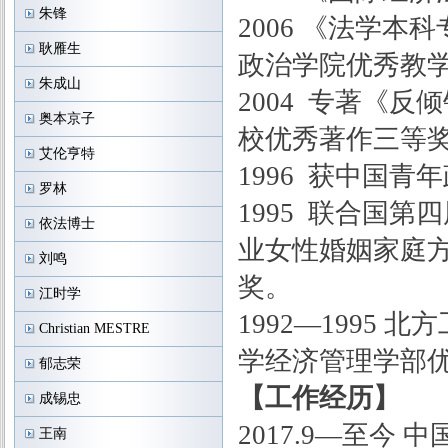
朱锋
2006 《法学
耿雁生
政治学院优秀教
朱成山
2004 专著《反
奥本京子
校优秀著作三等
艾伦亨特
1996 获中国
罗林
1995 联合国
依法博士
业女性婚姻家庭
刘鸣
奖。
江时学
1992—1995
Christian MESTRE
学经济管理学部
郁志荣
【工作经历】
成锡忠
2017.9—至
王南