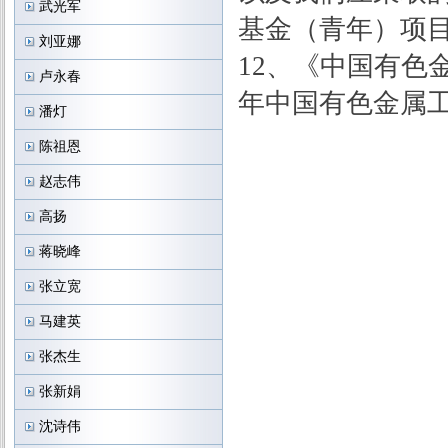
武光军
基金（青年）项
刘亚娜
12、《中国有色
卢永春
年中国有色金属
潘灯
陈祖恩
赵志伟
高扬
蒋晓峰
张立宽
马建英
张杰生
张新娟
沈诗伟