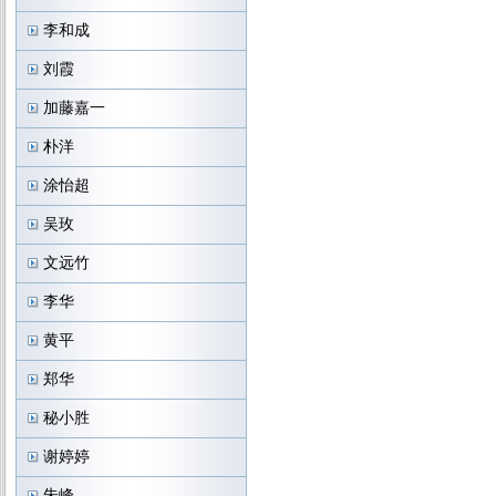
李和成
刘霞
加藤嘉一
朴洋
涂怡超
吴玫
文远竹
李华
黄平
郑华
秘小胜
谢婷婷
朱峰