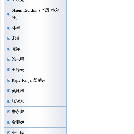
Shaun Riordan（肖恩·赖尔
登）
林华
宋菲
陈洋
涂志明
王静云
Rajiv Ranjan郎荣吉
吴建树
张晓东
朱永彪
金顺姬
仝小民