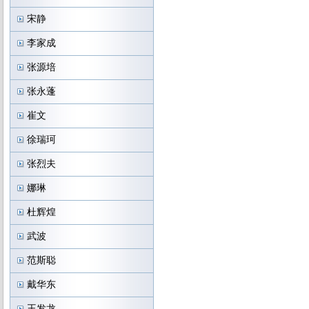
宋静
李家成
张源培
张永蓬
崔文
徐瑞珂
张烈夫
娜琳
杜辉煌
武波
范斯聪
戴华东
王发龙