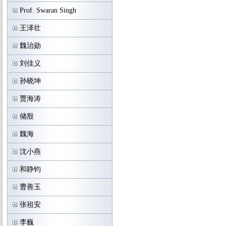
Prof. Swaran Singh
王泽壮
魏治勋
刘佳义
孙晓坤
贾海涛
储殷
魏海
沈小燕
和静钧
曹善玉
张祖安
李巍