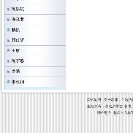
陈洪斌
海泽龙
杨帆
顾佳赟
王敏
陈宇春
李菡
李亚娟
网站地图
学会动态
主题活
版权所有：察哈尔学会 电话：010-8841
网站维护
北京东方林