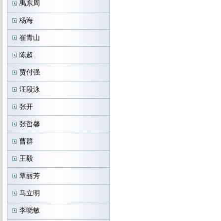
禹东周
杨海
崔青山
陈超
贾付强
汪段泳
张开
张哲馨
曹群
王毅
覃丽芳
马立明
李晓敏