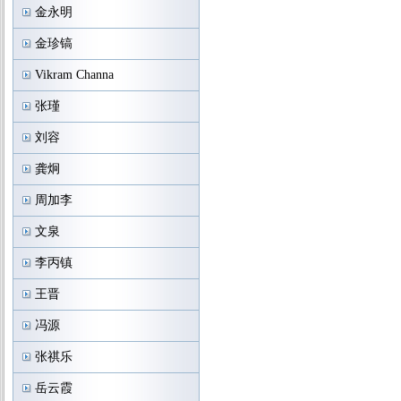
金永明
金珍镐
Vikram Channa
张瑾
刘容
龚炯
周加李
文泉
李丙镇
王晋
冯源
张祺乐
岳云霞