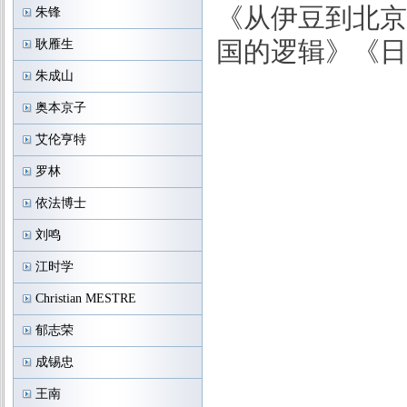
《从伊豆到北京
朱锋
国的逻辑》《日
耿雁生
朱成山
奥本京子
艾伦亨特
罗林
依法博士
刘鸣
江时学
Christian MESTRE
郁志荣
成锡忠
王南