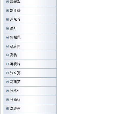
武光军
刘亚娜
卢永春
潘灯
陈祖恩
赵志伟
高扬
蒋晓峰
张立宽
马建英
张杰生
张新娟
沈诗伟