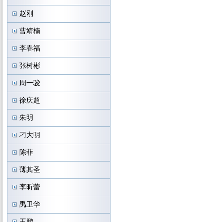
赵刚
曹靖楠
李春福
张树彬
周一骏
徐庆超
朱明
刁大明
陈菲
薄其圣
李昕蕾
禹卫华
王鹏