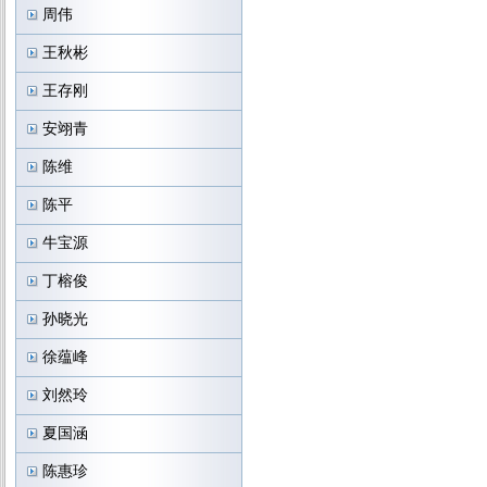
周伟
王秋彬
王存刚
安翊青
陈维
陈平
牛宝源
丁榕俊
孙晓光
徐蕴峰
刘然玲
夏国涵
陈惠珍