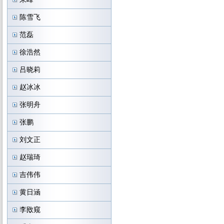
陈雪飞
范磊
徐浩然
吕晓莉
赵冰冰
张明舟
张鹏
刘文正
赵瑞琦
吉伟伟
黄日涵
李敃窥