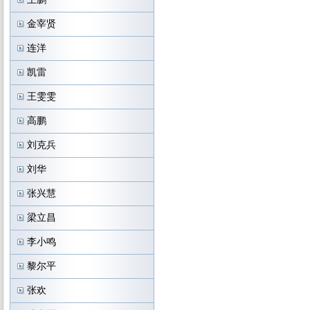
金宰贤
连洋
凯雷
王雯雯
高鹏
刘克兵
刘华
张兴慧
梁立昌
李小鸣
黎尔平
张欢