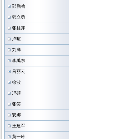
邵鹏鸣
韩立勇
张桂萍
卢暄
刘洋
李禹东
吕丽云
徐波
冯硕
张笑
安娜
王建军
黄一玲