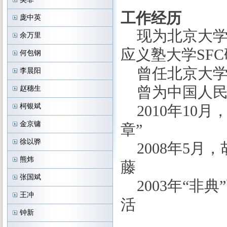
工作经历
庞中英
现为北京大
余万里
应义塾大学
SFC
何包钢
曾任北京大
李晨阳
曾为中国人
赵穗生
柯银斌
2010
年
10
月
金京镛
章”
徐以骅
2008
年
5
月，
熊炜
藤
张国斌
2003
年“非典
王冲
活
钟新