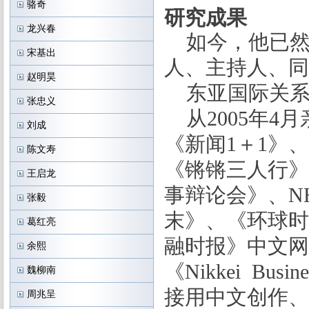
骆奇
研究成果
龙兴春
如今，他已
宋基出
人、主持人、同
赵明昊
东亚国际关
张忠义
从
2005
年
4
月
刘成
《新闻
1
＋
1
》、
陈文寿
《锵锵三人行》
王启龙
事辩论会》、
N
张毅
末》、《环球时
葛红亮
融时报》中文网
余熙
《
Nikkei Busine
魏柳南
接用中文创作、
周兆呈