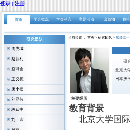
登录 | 注册
学会概况
学会动态
主题活动
出版物
察哈
首页
当前位置 ：
首页
>
研究团队
>
加藤嘉一
研究团队
周虎城
赵新利
研究
赵可金
北京大
日本庆
王义桅
唐小松
主要经历
刘亚伟
教育背景
段跃中
北京大学国
刘 宏
吴非