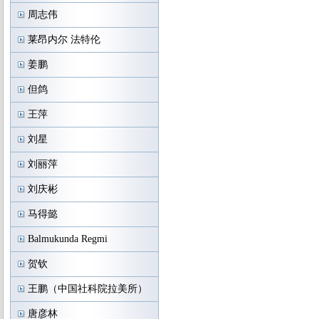
周志伟
莱昂内尔 法特伦
姜鹏
但鸽
王萍
刘星
刘丽萍
刘庆彬
马得懿
Balmukunda Regmi
贺钦
王鹏（中国社科院拉美所）
唐彦林